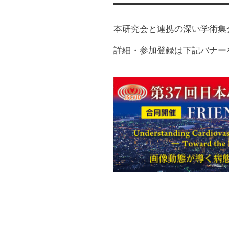
2024年3月13日
第9
2024年2月16日
第9
本研究会と連携の深い学術集
2024年2月16日
【御
詳細・参加登録は下記バナー
2023年12月5日
第9
2023年12月4日
第9
2023年11月23日
第9
2023年10月16日
第9
2023年7月6日
【御
2023年6月2日
<開
2023年5月8日
第9
2023年5月8日
第31