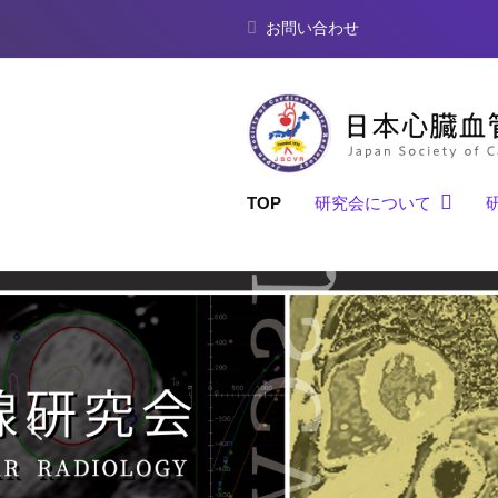
心
コ
お問い合わせ
臓
ン
血
テ
管
ン
放
ツ
射
へ
線
日
J
TOP
研究会について
ス
研
a
本
キ
究
p
心
会
ッ
a
臓
プ
n
血
S
管
o
放
c
射
i
線
e