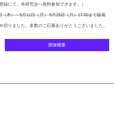
登録にて、本研究会へ無料参加できます。）
100回日本心臓血管放射線研究会 参加登録を開始いたしま
6日（木）～5月11日（月） 5月25日（月）17:00まで延長
00回研究会演題募集を終了しました
ました。多数のご応募ありがとうございました。
00回研究会演題募集を12月9日(月) 17:00まで延長しました
00回日本心臓血管放射線研究会 演題募集のご案内を掲載い
開催概要
00回研究会の開催概要を掲載しました
礼】第99回日本心臓血管放射線研究会は、盛会のうちに終
概要ページに「第99回研究会プログラム」を掲載いたしま
9回日本心臓血管放射線研究会 参加登録を開始いたしました
9回研究会演題募集を終了しました
9回研究会演題募集を5月13日(月) 17:00まで延長しました