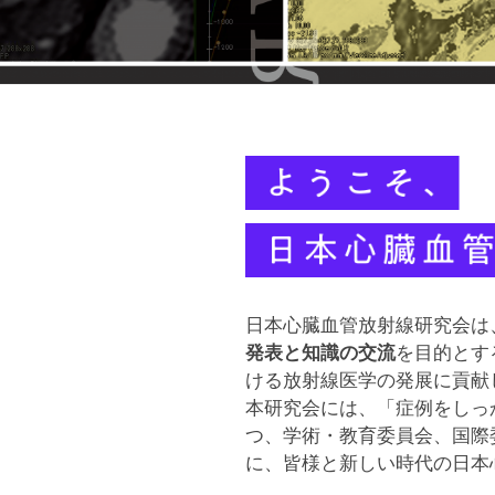
t
研
y
究
o
会
f
C
TOP
a
r
2026
d
年
i
7
o
日本心臓血管放射線研究会は
月
v
発表と知識の交流
を目的とす
31
a
ける放射線医学の発展に貢献
日
s
本研究会には、「症例をしっか
by
c
つ、学術・教育委員会、国際
jscvr
に、皆様と新しい時代の日本
u