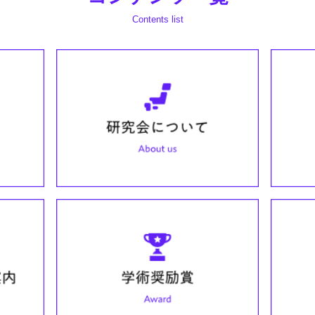
7回研究会演題募集を5/8（月）17:00まで延長しました
Contents list
7回日本心臓血管放射線研究会 参加登録を開始いたしました
7回日本心臓血管放射線研究会 演題募集のご案内を掲載い
7回日本心臓血管放射線研究会の案内を掲載いたしました
回ASCI-LIVEのご案内
心臓血管放射線研究会学術奨励賞＜2023＞応募のご案内
回ASCI-LIVEのご案内
（第97回日本心臓血管放射線研究会）のご案内を掲載いた
礼】第96回日本心臓血管放射線研究会は、盛会のうちに終