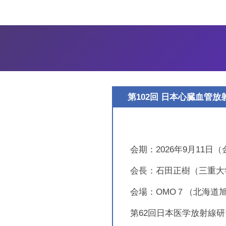
2026年4月16日
第1
2026年4月14日
第1
2025年10月28日
【御
た
2025年9月9日
概要
2025年7月9日
第1
第102回 日本心臓血管
2025年6月16日
第1
2025年5月10日
第1
会期：2026年9月11日（
2025年4月3日
第1
会長：石田正樹（三重大
2025年2月16日
【御
会場：OMO７（北海道
た
第62回日本医学放射線
2024年1月24日
概要