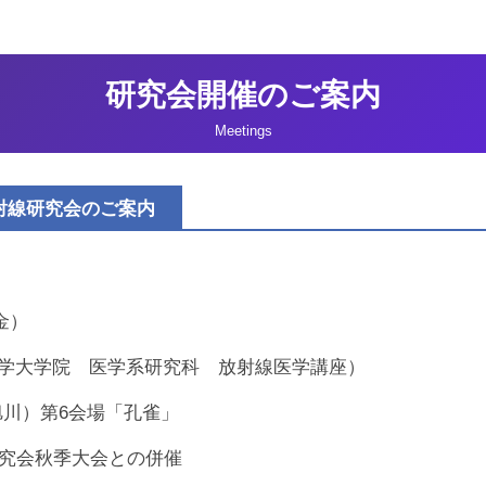
02回日本心臓血管放射線研究会 演題募集を開始いたしま
02回日本心臓血管放射線研究会のご案内を掲載いたしまし
研究会開催のご案内
礼】第101回日本心臓血管放射線研究会は、盛会のうちに
Meetings
ページに「第101回研究会プログラム」を掲載いたしまし
01回研究会演題募集を終了しました
放射線研究会のご案内
01回研究会演題募集を7月7日(月) 17:00まで延長しました
01回日本心臓血管放射線研究会 演題募集のご案内を掲載い
金）
01回のポスターをアップしました
学大学院 医学系研究科 放射線医学講座）
礼】第100回日本心臓血管放射線研究会は、盛会のうちに
旭川）第6会場「孔雀」
研究会秋季大会との併催
ページに「第100回研究会プログラム」を掲載いたしまし